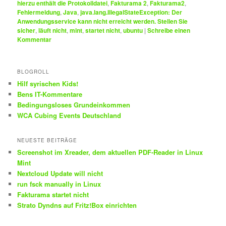
hierzu enthält die Protokolldatei
,
Fakturama 2
,
Fakturama2
,
Fehlermeldung
,
Java
,
java.lang.IllegalStateException: Der
Anwendungsservice kann nicht erreicht werden. Stellen Sie
sicher
,
läuft nicht
,
mint
,
startet nicht
,
ubuntu
|
Schreibe einen
Kommentar
BLOGROLL
Hilf syrischen Kids!
Bens IT-Kommentare
Bedingungsloses Grundeinkommen
WCA Cubing Events Deutschland
NEUESTE BEITRÄGE
Screenshot im Xreader, dem aktuellen PDF-Reader in Linux
Mint
Nextcloud Update will nicht
run fsck manually in Linux
Fakturama startet nicht
Strato Dyndns auf Fritz!Box einrichten