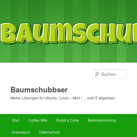
Such
Baumschubbser
Meine Lösungen für Ubuntu / Linux – Mint / … und IT allgemein.
Hauptmenü
Start
Coffee Wiki
Rubik’s Cube
Befehlsammlung
Zum
Zum
Impressum
Datenschutz
primären
sekundären