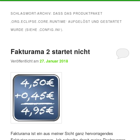
Inhalt
Inhalt
SCHLAGWORT-ARCHIV:
DASS DAS PRODUKTPAKET
‚ORG.ECLIPSE.CORE.RUNTIME‘ AUFGELÖST UND GESTARTET
springen
springen
WURDE (SIEHE ‚CONFIG.INI‘).
Fakturama 2 startet nicht
Veröffentlicht am
27. Januar 2018
Fakturama ist ein aus meiner Sicht ganz hervorragendes
Fakturierungsprogramm. Ich schreibe damit meine Rechnungen