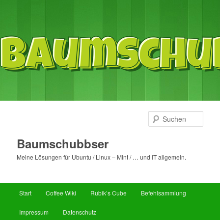
Such
Baumschubbser
Meine Lösungen für Ubuntu / Linux – Mint / … und IT allgemein.
Hauptmenü
Start
Coffee Wiki
Rubik’s Cube
Befehlsammlung
Zum
Impressum
Datenschutz
primären