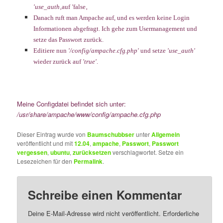
'
use_auth
‚
auf
'
false
‚
Danach ruft man Ampache auf, und es werden keine Login
Informationen abgefragt. Ich gehe zum Usermanagement und
setze das Passwort zurück.
Editiere nun
'/config/ampache.cfg.php'
und setze
'use_auth'
wieder zurück auf
'true'
.
Meine Configdatei befindet sich unter:
/usr/share/
ampache
/
www/config
/ampache.cfg.php
Dieser Eintrag wurde von
Baumschubbser
unter
Allgemein
veröffentlicht und mit
12.04
,
ampache
,
Passwort
,
Passwort
vergessen
,
ubuntu
,
zurücksetzen
verschlagwortet. Setze ein
Lesezeichen für den
Permalink
.
Schreibe einen Kommentar
Deine E-Mail-Adresse wird nicht veröffentlicht.
Erforderliche