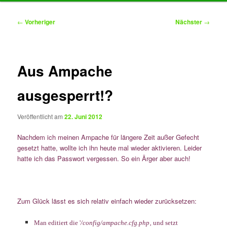
Inhalt
Beitragsnavigation
←
Vorheriger
Nächster
→
springen
Aus Ampache
ausgesperrt!?
Veröffentlicht am
22. Juni 2012
Nachdem ich meinen Ampache für längere Zeit außer Gefecht
gesetzt hatte, wollte ich ihn heute mal wieder aktivieren. Leider
hatte ich das Passwort vergessen. So ein Ärger aber auch!
Zum Glück lässt es sich relativ einfach wieder zurücksetzen:
Man editiert die
'
/config/ampache.cfg.php
‚
und setzt