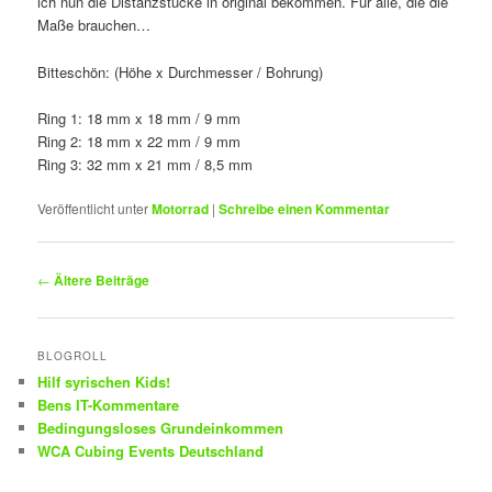
ich nun die Distanzstücke in original bekommen. Für alle, die die
Maße brauchen…
Bitteschön: (Höhe x Durchmesser / Bohrung)
Ring 1: 18 mm x 18 mm / 9 mm
Ring 2: 18 mm x 22 mm / 9 mm
Ring 3: 32 mm x 21 mm / 8,5 mm
Veröffentlicht unter
Motorrad
|
Schreibe einen Kommentar
Beitragsnavigation
←
Ältere Beiträge
BLOGROLL
Hilf syrischen Kids!
Bens IT-Kommentare
Bedingungsloses Grundeinkommen
WCA Cubing Events Deutschland