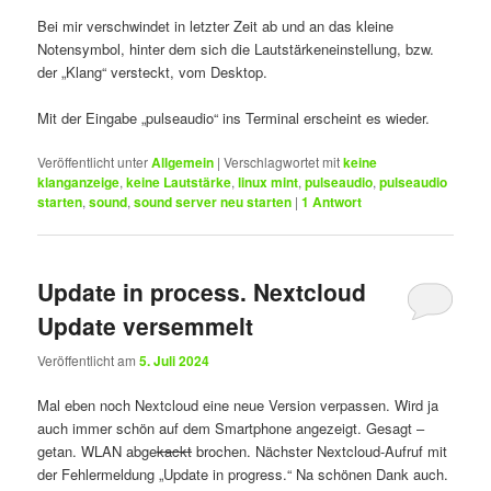
Bei mir verschwindet in letzter Zeit ab und an das kleine
Notensymbol, hinter dem sich die Lautstärkeneinstellung, bzw.
der „Klang“ versteckt, vom Desktop.
Mit der Eingabe „pulseaudio“ ins Terminal erscheint es wieder.
Veröffentlicht unter
Allgemein
|
Verschlagwortet mit
keine
klanganzeige
,
keine Lautstärke
,
linux mint
,
pulseaudio
,
pulseaudio
starten
,
sound
,
sound server neu starten
|
1
Antwort
Update in process. Nextcloud
Update versemmelt
Veröffentlicht am
5. Juli 2024
Mal eben noch Nextcloud eine neue Version verpassen. Wird ja
auch immer schön auf dem Smartphone angezeigt. Gesagt –
getan. WLAN abge
kackt
brochen. Nächster Nextcloud-Aufruf mit
der Fehlermeldung „Update in progress.“ Na schönen Dank auch.