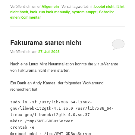
Veröffentlicht unter
Allgemein
|
Verschlagwortet mit
bootet nicht
,
fährt
nicht hoch
,
fsck
,
run fsck manually
,
system stoppt
|
Schreibe
einen Kommentar
Fakturama startet nicht
Veröffentlicht am
27. Juli 2025
Nach eine Linux Mint Neuinstallation konnte die 2.1.3-Variante
von Fakturama nicht mehr starten.
Ein Dank an Andy Kames, der folgendes Workaround
recherchiert hat:
sudo ln -sf /usr/lib/x86_64-linux-
gnu/libwebkit2gtk-4.1.so.0 /usr/lib/x86_64-
linux-gnu/libwebkit2gtk-4.0.so.37
mkdir /tmp/SWT-GDBusServer
crontab -e
@reboot mkdir /tmp/SWT-GDBusServer