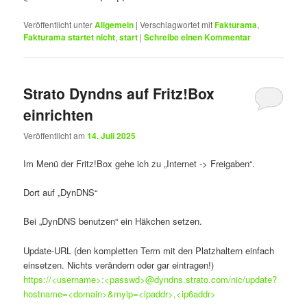
Veröffentlicht unter
Allgemein
|
Verschlagwortet mit
Fakturama
,
Fakturama startet nicht
,
start
|
Schreibe einen Kommentar
Strato Dyndns auf Fritz!Box
einrichten
Veröffentlicht am
14. Juli 2025
Im Menü der Fritz!Box gehe ich zu „Internet -> Freigaben“.
Dort auf „DynDNS“
Bei „DynDNS benutzen“ ein Häkchen setzen.
Update-URL (den kompletten Term mit den Platzhaltern einfach
einsetzen. Nichts verändern oder gar eintragen!)
https://<username>:<passwd>@dyndns.strato.com/nic/update?
hostname=<domain>&myip=<ipaddr>,<ip6addr>