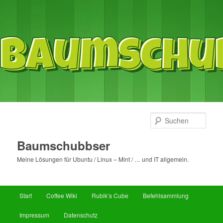
Such
Baumschubbser
Meine Lösungen für Ubuntu / Linux – Mint / … und IT allgemein.
Hauptmenü
Start
Coffee Wiki
Rubik’s Cube
Befehlsammlung
Zum
Zum
Impressum
Datenschutz
primären
sekundären