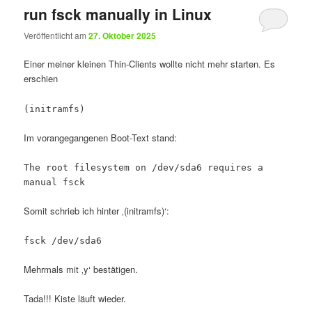
run fsck manually in Linux
Veröffentlicht am
27. Oktober 2025
Einer meiner kleinen Thin-Clients wollte nicht mehr starten. Es
erschien
(initramfs)
Im vorangegangenen Boot-Text stand:
The root filesystem on /dev/sda6 requires a
manual fsck
Somit schrieb ich hinter ‚(initramfs)‘:
fsck /dev/sda6
Mehrmals mit ‚y‘ bestätigen.
Tada!!! Kiste läuft wieder.