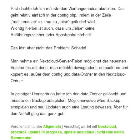
Erst dachte ich ich müsste den Wartungsmodus abstellen. Das
geht relativ einfach in der config.php, indem in der Zeile
„’maintenance‘ => true zu „false“ geändert wird.
Wichtig hierbei ist auch, dass um „false“ keine
Anführungszeichen oder Apostrophe stehen!
Das löst aber nicht das Problem. Schade!
Man nehme ein Nextcloud-Server-Paket möglichst der neuesten
Version (es sei denn, man möchte downgraden), entpackt es und
kopiert es, außer dem config und data-Ordner in den Nextcloud-
Ordner.
In geistiger Umnachtung hatte ich den data-Ordner gelöscht und
musste ein Backup aufspielen. Möglicherweise wäre Backup
einspielen und neu Updaten auch eine Lösung gewesen. Aber für
den Notfall ging das ganz gut.
Veröffentlicht unter
Allgemein
|
Verschlagwortet mit
Nextcloud
,
proxmox
,
update in progress
,
update nextcloud
|
Schreibe einen
Kommentar