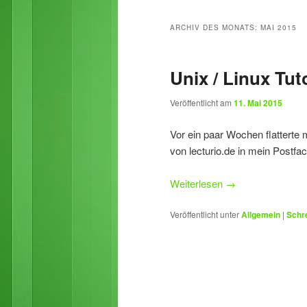
primären
sekundären
ARCHIV DES MONATS:
MAI 2015
Inhalt
Inhalt
Unix / Linux Tuto
springen
springen
Veröffentlicht am
11. Mai 2015
Vor ein paar Wochen flatterte 
von lecturio.de in mein Postfac
Weiterlesen
→
Veröffentlicht unter
Allgemein
|
Schr