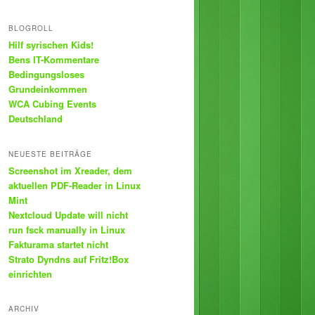
BLOGROLL
Hilf syrischen Kids!
Bens IT-Kommentare
Bedingungsloses
Grundeinkommen
WCA Cubing Events
Deutschland
NEUESTE BEITRÄGE
Screenshot im Xreader, dem
aktuellen PDF-Reader in Linux
Mint
Nextcloud Update will nicht
run fsck manually in Linux
Fakturama startet nicht
Strato Dyndns auf Fritz!Box
einrichten
ARCHIV