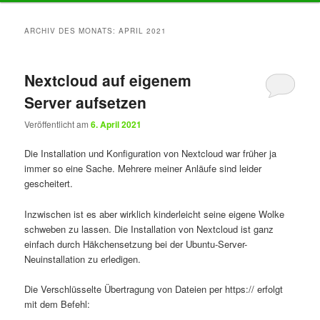
Inhalt
Inhalt
ARCHIV DES MONATS:
APRIL 2021
springen
springen
Nextcloud auf eigenem
Server aufsetzen
Veröffentlicht am
6. April 2021
Die Installation und Konfiguration von Nextcloud war früher ja
immer so eine Sache. Mehrere meiner Anläufe sind leider
gescheitert.
Inzwischen ist es aber wirklich kinderleicht seine eigene Wolke
schweben zu lassen. Die Installation von Nextcloud ist ganz
einfach durch Häkchensetzung bei der Ubuntu-Server-
Neuinstallation zu erledigen.
Die Verschlüsselte Übertragung von Dateien per https:// erfolgt
mit dem Befehl: