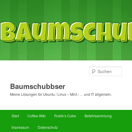
Such
Baumschubbser
Meine Lösungen für Ubuntu / Linux – Mint / … und IT allgemein.
Hauptmenü
Start
Coffee Wiki
Rubik’s Cube
Befehlsammlung
Zum
Zum
Impressum
Datenschutz
primären
sekundären