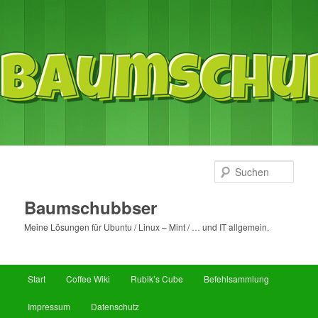
Such
Baumschubbser
Meine Lösungen für Ubuntu / Linux – Mint / … und IT allgemein.
Hauptmenü
Start
Coffee Wiki
Rubik’s Cube
Befehlsammlung
Zum
Zum
Impressum
Datenschutz
primären
sekundären