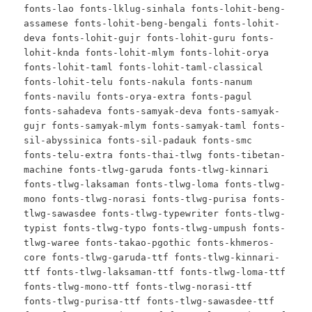
fonts-lao fonts-lklug-sinhala fonts-lohit-beng-
assamese fonts-lohit-beng-bengali fonts-lohit-
deva fonts-lohit-gujr fonts-lohit-guru fonts-
lohit-knda fonts-lohit-mlym fonts-lohit-orya
fonts-lohit-taml fonts-lohit-taml-classical
fonts-lohit-telu fonts-nakula fonts-nanum
fonts-navilu fonts-orya-extra fonts-pagul
fonts-sahadeva fonts-samyak-deva fonts-samyak-
gujr fonts-samyak-mlym fonts-samyak-taml fonts-
sil-abyssinica fonts-sil-padauk fonts-smc
fonts-telu-extra fonts-thai-tlwg fonts-tibetan-
machine fonts-tlwg-garuda fonts-tlwg-kinnari
fonts-tlwg-laksaman fonts-tlwg-loma fonts-tlwg-
mono fonts-tlwg-norasi fonts-tlwg-purisa fonts-
tlwg-sawasdee fonts-tlwg-typewriter fonts-tlwg-
typist fonts-tlwg-typo fonts-tlwg-umpush fonts-
tlwg-waree fonts-takao-pgothic fonts-khmeros-
core fonts-tlwg-garuda-ttf fonts-tlwg-kinnari-
ttf fonts-tlwg-laksaman-ttf fonts-tlwg-loma-ttf
fonts-tlwg-mono-ttf fonts-tlwg-norasi-ttf
fonts-tlwg-purisa-ttf fonts-tlwg-sawasdee-ttf