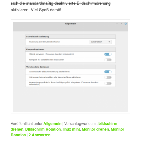
sich die standardmäßig deaktivierte Bildschirmdrehung
aktivieren. Viel Spaß damit!
Veröffentlicht unter
Allgemein
|
Verschlagwortet mit
bildschirm
drehen
,
Bildschirm Rotation
,
linux mint
,
Monitor drehen
,
Monitor
Rotation
|
2
Antworten