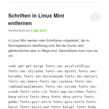
Schriften in Linux Mint
entfernen
Veröffentlicht am
9. Mai 2019
In Linux Mint werden viele Schriftarten mitgeliefert, die im
Normalgebrauch überflüssig sind. Bei der Suche nach
gebräuchlichen aber im Wege sind. Deinstallieren kann man sie
mit:
sudo apt-get purge fonts-smc-anjalioldlipi
fonts-smc-chilanka fonts-smc-dyuthi fonts-smc-
karumbi fonts-smc-keraleeyam fonts-smc-manjari
fonts-smc-meera fonts-smc-rachana fonts-smc-
raghumalayalamsans fonts-smc-suruma fonts-smc-
uroob fonts-noto-cjk fonts-wqy-microhei fonts-
beng-extra fonts-deva fonts-deva-extra fonts-
gubbi fonts-gujr-extra fonts-guru-extra fonts-
kacst fonts-kacst-one fonts-kalapi fonts-knda