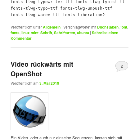
fonts-tlwg-typewriter-ttf fonts-tlwg-typist-ttf
fonts-tlwg-typo-ttf fonts-tlwg-umpush-ttf
fonts-tlwg-waree-ttf fonts-liberation2
Veröffentlicht unter
Allgemein
|
Verschlagwortet mit
Buchstaben
,
font
,
fonts
,
linux mint
,
Schrift
,
Schriftarten
,
ubuntu
|
Schreibe einen
Kommentar
Video rückwärts mit
2
OpenShot
Veröffentlicht am
3. Mai 2019
Ein Video, oder auch nur einzelne Sequenzen, lassen sich mit