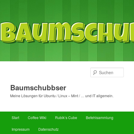
Such
Baumschubbser
Meine Lösungen für Ubuntu / Linux – Mint / … und IT allgemein.
Hauptmenü
Start
Coffee Wiki
Rubik’s Cube
Befehlsammlung
Zum
Zum
Impressum
Datenschutz
primären
sekundären