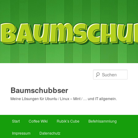
Such
Baumschubbser
Meine Lösungen für Ubuntu / Linux – Mint / … und IT allgemein.
Hauptmenü
Start
Coffee Wiki
Rubik’s Cube
Befehlsammlung
Zum
Zum
Impressum
Datenschutz
primären
sekundären