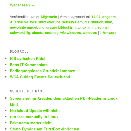
Weiterlesen
→
Veröffentlicht unter
Allgemein
|
Verschlagwortet mit
14.04 langsam
,
Alternative
,
best linux ever
,
betriebssystem
,
distribution
,
flink
,
gewohnte umgebung
,
grauer bildschirm
,
Linux
,
mint
,
schnell
,
schwerfällig
,
ubuntu
,
umstieg
,
wie windows
,
windows
|
1
Antwort
BLOGROLL
Hilf syrischen Kids!
Bens IT-Kommentare
Bedingungsloses Grundeinkommen
WCA Cubing Events Deutschland
NEUESTE BEITRÄGE
Screenshot im Xreader, dem aktuellen PDF-Reader in Linux
Mint
Nextcloud Update will nicht
run fsck manually in Linux
Fakturama startet nicht
Strato Dyndns auf Fritz!Box einrichten