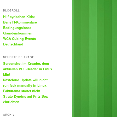
BLOGROLL
Hilf syrischen Kids!
Bens IT-Kommentare
Bedingungsloses
Grundeinkommen
WCA Cubing Events
Deutschland
NEUESTE BEITRÄGE
Screenshot im Xreader, dem
aktuellen PDF-Reader in Linux
Mint
Nextcloud Update will nicht
run fsck manually in Linux
Fakturama startet nicht
Strato Dyndns auf Fritz!Box
einrichten
ARCHIV