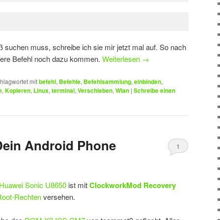
ß suchen muss, schreibe ich sie mir jetzt mal auf. So nach
ndere Befehl noch dazu kommen.
Weiterlesen
→
hlagwortet mit
befehl
,
Befehle
,
Befehlsammlung
,
einbinden
,
e
,
Kopieren
,
Linux
,
terminal
,
Verschieben
,
Wlan
|
Schreibe einen
Dein Android Phone
1
Huawei Sonic U8650
ist mit
ClockworkMod Recovery
Root-Rechten
versehen.