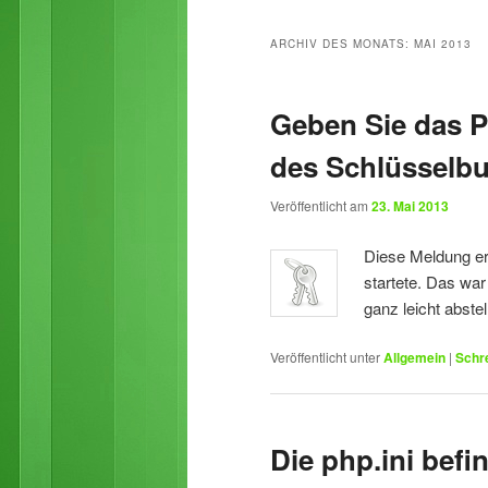
primären
sekundären
ARCHIV DES MONATS:
MAI 2013
Inhalt
Inhalt
Geben Sie das 
springen
springen
des Schlüsselbu
Veröffentlicht am
23. Mai 2013
Diese Meldung er
startete. Das war
ganz leicht abste
Veröffentlicht unter
Allgemein
|
Schr
Die php.ini befi