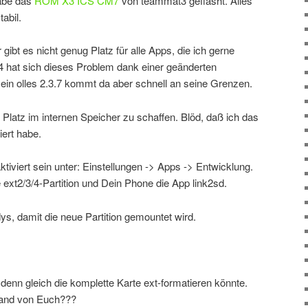
abe das
ROM X3 ICS CM7
von teammat3 geflasht. Alles
tabil.
 gibt es nicht genug Platz für alle Apps, die ich gerne
 4 hat sich dieses Problem dank einer geänderten
Mein olles 2.3.7 kommt da aber schnell an seine Grenzen.
 Platz im internen Speicher zu schaffen. Blöd, daß ich das
iert habe.
viert sein unter: Einstellungen -> Apps -> Entwicklung.
 ext2/3/4-Partition und Dein Phone die App link2sd.
s, damit die neue Partition gemountet wird.
ch denn gleich die komplette Karte ext-formatieren könnte.
emand von Euch???