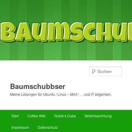
Such
Baumschubbser
Meine Lösungen für Ubuntu / Linux – Mint / … und IT allgemein.
Hauptmenü
Start
Coffee Wiki
Rubik’s Cube
Befehlsammlung
Zum
Zum
Impressum
Datenschutz
primären
sekundären