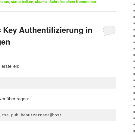
tatus
,
statusbalken
,
ubuntu
|
Schreibe einen Kommentar
Key Authentifizierung in
gen
erstellen:
n
ver übertragen:
_rsa.pub benutzername@host