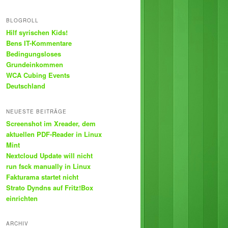
BLOGROLL
Hilf syrischen Kids!
Bens IT-Kommentare
Bedingungsloses
Grundeinkommen
WCA Cubing Events
Deutschland
NEUESTE BEITRÄGE
Screenshot im Xreader, dem
aktuellen PDF-Reader in Linux
Mint
Nextcloud Update will nicht
run fsck manually in Linux
Fakturama startet nicht
Strato Dyndns auf Fritz!Box
einrichten
ARCHIV