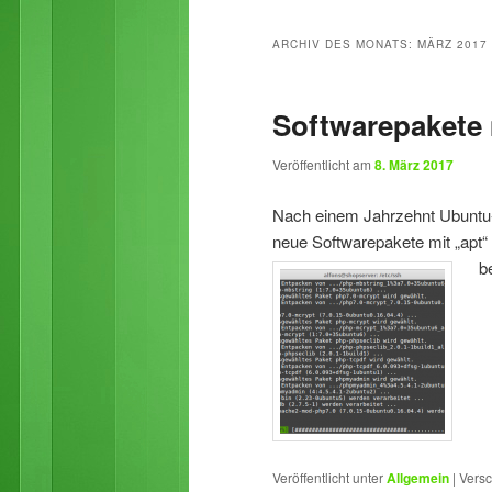
primären
sekundären
ARCHIV DES MONATS:
MÄRZ 2017
Inhalt
Inhalt
Softwarepakete m
springen
springen
Veröffentlicht am
8. März 2017
Nach einem Jahrzehnt Ubuntu- 
neue Softwarepakete mit „apt“ s
b
Veröffentlicht unter
Allgemein
|
Versc