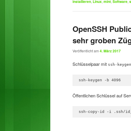
installieren
,
Linux
,
mint
,
Software
,
s
OpenSSH Public 
sehr groben Zü
Veröffentlicht am
4. März 2017
Schlüsselpaar mit
ssh-keyge
ssh-keygen -b 4096
Öffentlichen Schlüssel auf Ser
ssh-copy-id -i .ssh/id