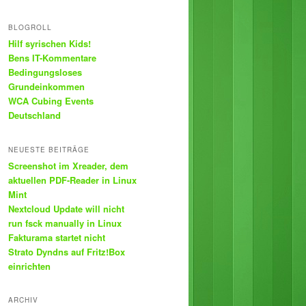
BLOGROLL
Hilf syrischen Kids!
Bens IT-Kommentare
Bedingungsloses
Grundeinkommen
WCA Cubing Events
Deutschland
NEUESTE BEITRÄGE
Screenshot im Xreader, dem
aktuellen PDF-Reader in Linux
Mint
Nextcloud Update will nicht
run fsck manually in Linux
Fakturama startet nicht
Strato Dyndns auf Fritz!Box
einrichten
ARCHIV