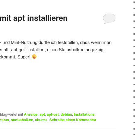
it apt installieren
und Mint-Nutzung durfte ich feststellen, dass wenn man
tatt „apt-get“ installiert, einen Statusbalken angezeigt
ekommt. Super!
hlagwortet mit
Anzeige
,
apt
,
apt-get
,
debian
,
Installations
,
tatus
,
statusbalken
,
ubuntu
|
Schreibe einen Kommentar