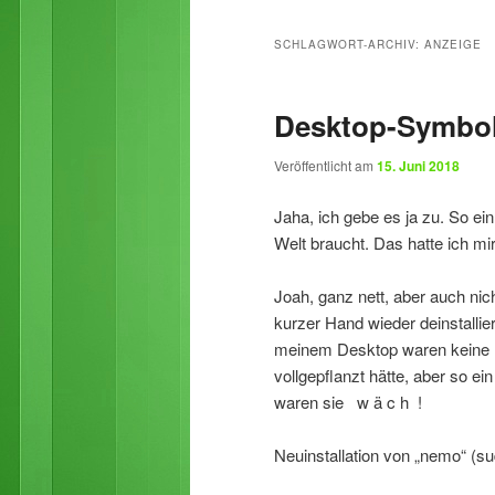
primären
sekundären
SCHLAGWORT-ARCHIV:
ANZEIGE
Inhalt
Inhalt
Desktop-Symbol
springen
springen
Veröffentlicht am
15. Juni 2018
Jaha, ich gebe es ja zu. So ei
Welt braucht. Das hatte ich mi
Joah, ganz nett, aber auch nich
kurzer Hand wieder deinstallie
meinem Desktop waren keine D
vollgepflanzt hätte, aber so e
waren sie w ä c h !
Neuinstallation von „nemo“ (su