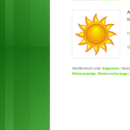
A
i
h
W
Veröffentlicht unter
Allgemein
|
Versc
Wetteranzeige
,
Wettervorhersage