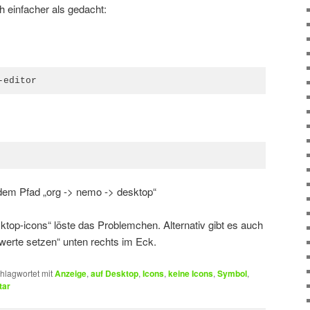
 einfacher als gedacht:
-editor
 dem Pfad „org -> nemo -> desktop“
sktop-icons“ löste das Problemchen. Alternativ gibt es auch
werte setzen“ unten rechts im Eck.
hlagwortet mit
Anzeige
,
auf Desktop
,
Icons
,
keine Icons
,
Symbol
,
tar