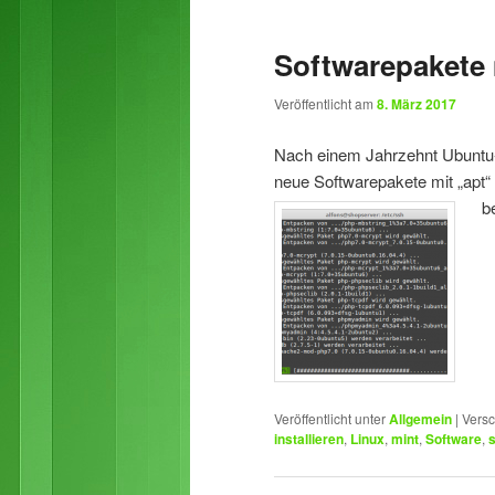
Softwarepakete m
Veröffentlicht am
8. März 2017
Nach einem Jahrzehnt Ubuntu- 
neue Softwarepakete mit „apt“ s
b
Veröffentlicht unter
Allgemein
|
Versc
installieren
,
Linux
,
mint
,
Software
,
s