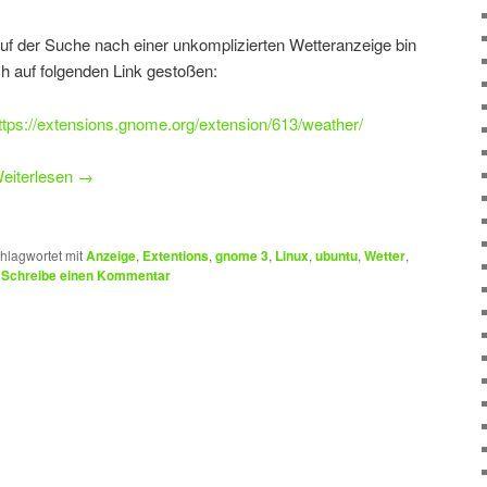
uf der Suche nach einer unkomplizierten Wetteranzeige bin
ch auf folgenden Link gestoßen:
ttps://extensions.gnome.org/extension/613/weather/
eiterlesen
→
hlagwortet mit
Anzeige
,
Extentions
,
gnome 3
,
Linux
,
ubuntu
,
Wetter
,
|
Schreibe einen Kommentar