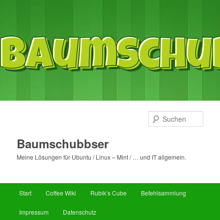
Such
Baumschubbser
Meine Lösungen für Ubuntu / Linux – Mint / … und IT allgemein.
Hauptmenü
Start
Coffee Wiki
Rubik’s Cube
Befehlsammlung
Zum
Impressum
Datenschutz
primären