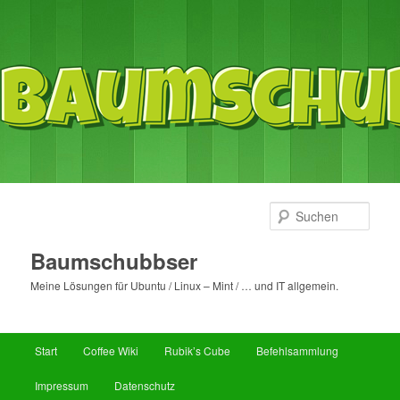
Such
Baumschubbser
Meine Lösungen für Ubuntu / Linux – Mint / … und IT allgemein.
Hauptmenü
Start
Coffee Wiki
Rubik’s Cube
Befehlsammlung
Zum
Zum
Impressum
Datenschutz
primären
sekundären