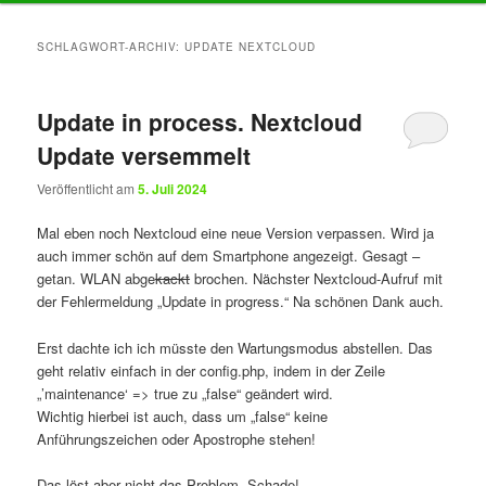
Inhalt
Inhalt
SCHLAGWORT-ARCHIV:
UPDATE NEXTCLOUD
springen
springen
Update in process. Nextcloud
Update versemmelt
Veröffentlicht am
5. Juli 2024
Mal eben noch Nextcloud eine neue Version verpassen. Wird ja
auch immer schön auf dem Smartphone angezeigt. Gesagt –
getan. WLAN abge
kackt
brochen. Nächster Nextcloud-Aufruf mit
der Fehlermeldung „Update in progress.“ Na schönen Dank auch.
Erst dachte ich ich müsste den Wartungsmodus abstellen. Das
geht relativ einfach in der config.php, indem in der Zeile
„’maintenance‘ => true zu „false“ geändert wird.
Wichtig hierbei ist auch, dass um „false“ keine
Anführungszeichen oder Apostrophe stehen!
Das löst aber nicht das Problem. Schade!