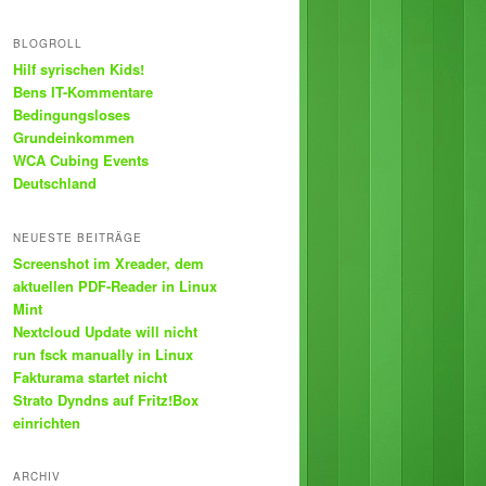
BLOGROLL
Hilf syrischen Kids!
Bens IT-Kommentare
Bedingungsloses
Grundeinkommen
WCA Cubing Events
Deutschland
NEUESTE BEITRÄGE
Screenshot im Xreader, dem
aktuellen PDF-Reader in Linux
Mint
Nextcloud Update will nicht
run fsck manually in Linux
Fakturama startet nicht
Strato Dyndns auf Fritz!Box
einrichten
ARCHIV