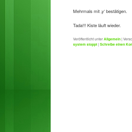
Mehrmals mit ‚y‘ bestätigen.
Tada!!! Kiste läuft wieder.
Veröffentlicht unter
Allgemein
|
Versc
system stoppt
|
Schreibe einen K