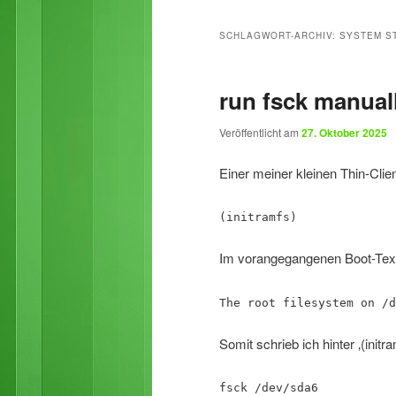
primären
sekundären
SCHLAGWORT-ARCHIV:
SYSTEM S
Inhalt
Inhalt
run fsck manuall
springen
springen
Veröffentlicht am
27. Oktober 2025
Einer meiner kleinen Thin-Clien
(initramfs)
Im vorangegangenen Boot-Text
The root filesystem on /d
Somit schrieb ich hinter ‚(initra
fsck /dev/sda6