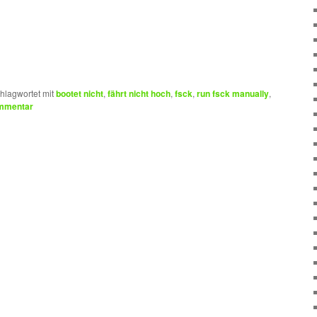
hlagwortet mit
bootet nicht
,
fährt nicht hoch
,
fsck
,
run fsck manually
,
ommentar