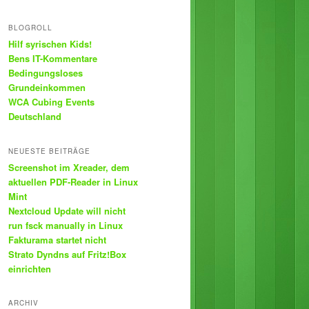
BLOGROLL
Hilf syrischen Kids!
Bens IT-Kommentare
Bedingungsloses
Grundeinkommen
WCA Cubing Events
Deutschland
NEUESTE BEITRÄGE
Screenshot im Xreader, dem
aktuellen PDF-Reader in Linux
Mint
Nextcloud Update will nicht
run fsck manually in Linux
Fakturama startet nicht
Strato Dyndns auf Fritz!Box
einrichten
ARCHIV