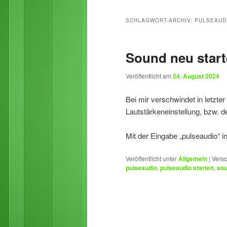
primären
sekundären
SCHLAGWORT-ARCHIV:
PULSEAUD
Inhalt
Inhalt
Sound neu star
springen
springen
Veröffentlicht am
24. August 2024
Bei mir verschwindet in letzte
Lautstärkeneinstellung, bzw. d
Mit der Eingabe „pulseaudio“ i
Veröffentlicht unter
Allgemein
|
Versc
pulseaudio
,
pulseaudio starten
,
so