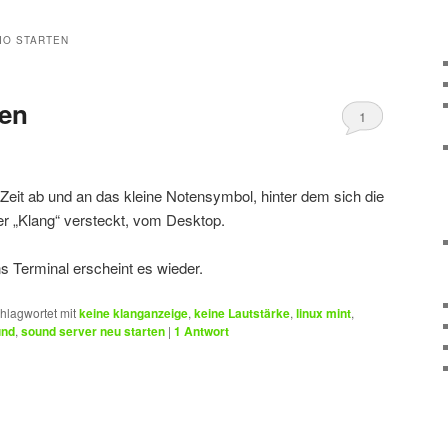
IO STARTEN
ten
1
r Zeit ab und an das kleine Notensymbol, hinter dem sich die
er „Klang“ versteckt, vom Desktop.
ns Terminal erscheint es wieder.
hlagwortet mit
keine klanganzeige
,
keine Lautstärke
,
linux mint
,
und
,
sound server neu starten
|
1
Antwort