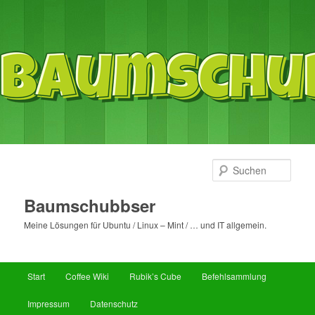
Such
Baumschubbser
Meine Lösungen für Ubuntu / Linux – Mint / … und IT allgemein.
Hauptmenü
Start
Coffee Wiki
Rubik’s Cube
Befehlsammlung
Zum
Impressum
Datenschutz
primären