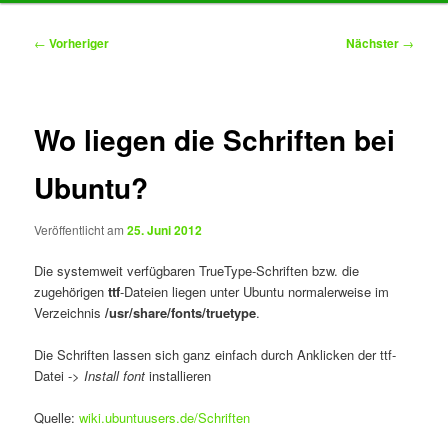
Inhalt
Beitragsnavigation
←
Vorheriger
Nächster
→
springen
Wo liegen die Schriften bei
Ubuntu?
Veröffentlicht am
25. Juni 2012
Die systemweit verfügbaren TrueType-Schriften bzw. die
zugehörigen
ttf
-Dateien liegen unter Ubuntu normalerweise im
Verzeichnis
/usr/share/fonts/truetype
.
Die Schriften lassen sich ganz einfach durch Anklicken der ttf-
Datei ->
Install font
installieren
Quelle:
wiki.ubuntuusers.de/Schriften