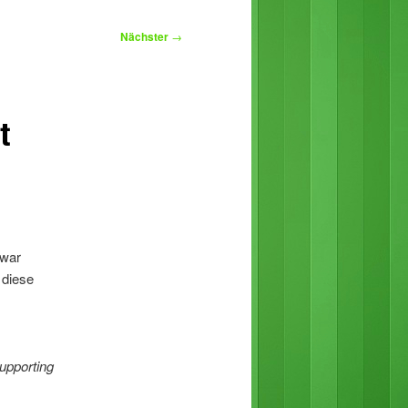
Nächster
→
t
zwar
 diese
upporting