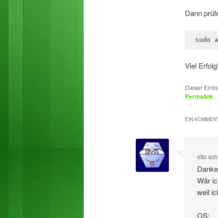
Dann prüf
sudo 
Viel Erfolg
Dieser Eint
Permalink
.
EIN KOMMENT
otto
sch
Danke
Wär ic
weil ic
OS: