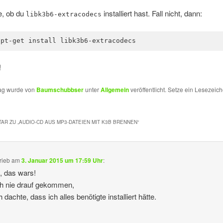
e, ob du
installiert hast. Fall nicht, dann:
libk3b6-extracodecs
apt-get install libk3b6-extracodecs
!
rag wurde von
Baumschubbser
unter
Allgemein
veröffentlicht. Setze ein Lesezeich
AR ZU „
AUDIO-CD AUS MP3-DATEIEN MIT K3B BRENNEN
“
rieb
am
3. Januar 2015 um 17:59 Uhr
:
, das wars!
h nie drauf gekommen,
h dachte, dass ich alles benötigte installiert hätte.