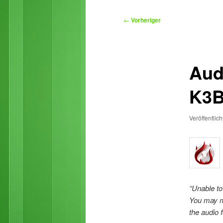
primären
Beitragsnavigation
←
Vorheriger
Inhalt
springen
Aud
K3B
Veröffentlic
“Unable to
You may ma
the audio 