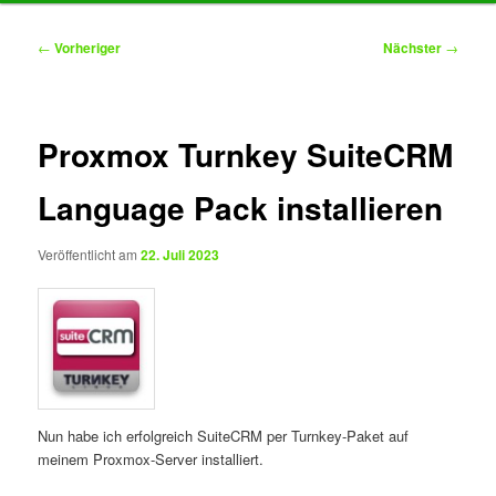
Inhalt
Beitragsnavigation
←
Vorheriger
Nächster
→
springen
Proxmox Turnkey SuiteCRM
Language Pack installieren
Veröffentlicht am
22. Juli 2023
Nun habe ich erfolgreich SuiteCRM per Turnkey-Paket auf
meinem Proxmox-Server installiert.