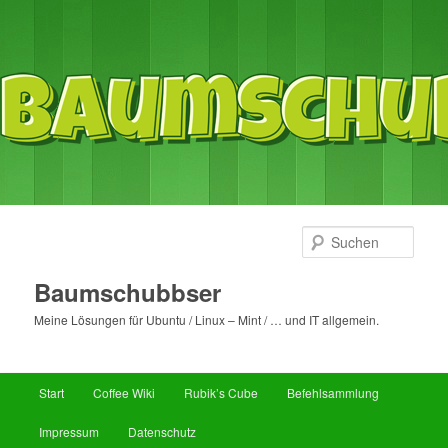
Such
Baumschubbser
Meine Lösungen für Ubuntu / Linux – Mint / … und IT allgemein.
Hauptmenü
Start
Coffee Wiki
Rubik’s Cube
Befehlsammlung
Zum
Impressum
Datenschutz
primären