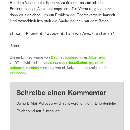
Bei dem Versuch die Sprache zu ändern, bekam ich die
Fehlermeldung „Could not copy file“. Die Vermutung lag nahe,
dass es sich dabei um ein Problem der Rechtevergabe handelt.
Und tatsächlich lies sich die Sache per ssh mit dem Befehl
chown -R www-data:www-data /var/www/suitecrm/
lösen.
Dieser Eintrag wurde von
Baumschubbser
unter
Allgemein
veröffentlicht und mit
could not copy
,
installation
,
proxmox
,
suitecrm
,
turnkey
verschlagwortet. Setze ein Lesezeichen für den
Permalink
.
Schreibe einen Kommentar
Deine E-Mail-Adresse wird nicht veröffentlicht.
Erforderliche
*
Felder sind mit
markiert