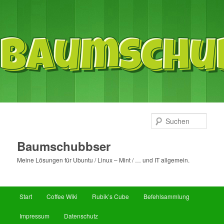
Such
Baumschubbser
Meine Lösungen für Ubuntu / Linux – Mint / … und IT allgemein.
Hauptmenü
Start
Coffee Wiki
Rubik’s Cube
Befehlsammlung
Zum
Impressum
Datenschutz
primären