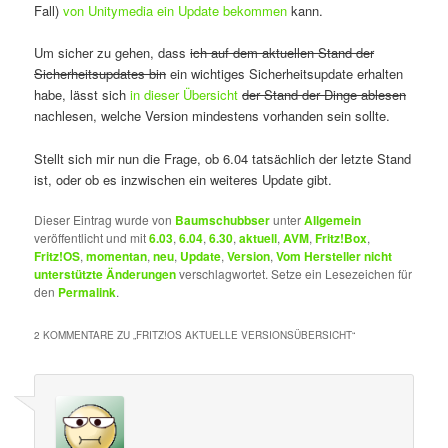
Fall)
von Unitymedia ein Update bekommen
kann.
Um sicher zu gehen, dass
ich auf dem aktuellen Stand der
Sicherheitsupdates bin
ein wichtiges Sicherheitsupdate erhalten
habe, lässt sich
in dieser Übersicht
der Stand der Dinge ablesen
nachlesen, welche Version mindestens vorhanden sein sollte.
Stellt sich mir nun die Frage, ob 6.04 tatsächlich der letzte Stand
ist, oder ob es inzwischen ein weiteres Update gibt.
Dieser Eintrag wurde von
Baumschubbser
unter
Allgemein
veröffentlicht und mit
6.03
,
6.04
,
6.30
,
aktuell
,
AVM
,
Fritz!Box
,
Fritz!OS
,
momentan
,
neu
,
Update
,
Version
,
Vom Hersteller nicht
unterstützte Änderungen
verschlagwortet. Setze ein Lesezeichen für
den
Permalink
.
2 KOMMENTARE ZU „
FRITZ!OS AKTUELLE VERSIONSÜBERSICHT
“