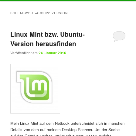
Inhalt
Inhalt
SCHLAGWORT-ARCHIV:
VERSION
springen
springen
Linux Mint bzw. Ubuntu-
Version herausfinden
Veröffentlicht am
24. Januar 2016
Mein Linux Mint auf dem Netbook unterscheidet sich in manchen
Details von dem auf meinem Desktop-Rechner. Um der Sache
auf den Grund zu gehen, wollte ich zuerst wissen, welche