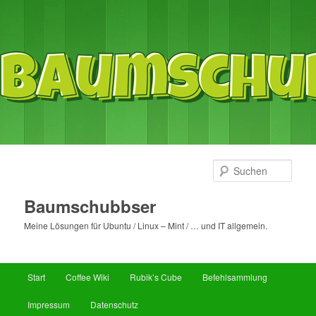
Such
Baumschubbser
Meine Lösungen für Ubuntu / Linux – Mint / … und IT allgemein.
Hauptmenü
Start
Coffee Wiki
Rubik’s Cube
Befehlsammlung
Zum
Zum
Impressum
Datenschutz
primären
sekundären