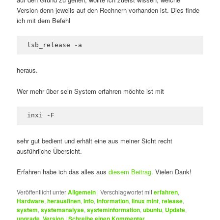
Version denn jeweils auf den Rechnern vorhanden ist. Dies finde
ich mit dem Befehl
lsb_release -a
heraus.
Wer mehr über sein System erfahren möchte ist mit
inxi -F
sehr gut bedient und erhält eine aus meiner Sicht recht
ausführliche Übersicht.
Erfahren habe ich das alles aus
diesem Beitrag
. Vielen Dank!
Veröffentlicht unter
Allgemein
|
Verschlagwortet mit
erfahren
,
Hardware
,
herausfinen
,
Info
,
Information
,
linux mint
,
release
,
system
,
systemanalyse
,
systeminformation
,
ubuntu
,
Update
,
upgrade
,
Version
|
Schreibe einen Kommentar