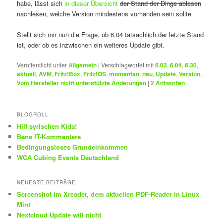
habe, lässt sich
in dieser Übersicht
der Stand der Dinge ablesen
nachlesen, welche Version mindestens vorhanden sein sollte.
Stellt sich mir nun die Frage, ob 6.04 tatsächlich der letzte Stand
ist, oder ob es inzwischen ein weiteres Update gibt.
Veröffentlicht unter
Allgemein
|
Verschlagwortet mit
6.03
,
6.04
,
6.30
,
aktuell
,
AVM
,
Fritz!Box
,
Fritz!OS
,
momentan
,
neu
,
Update
,
Version
,
Vom Hersteller nicht unterstützte Änderungen
|
2
Antworten
BLOGROLL
Hilf syrischen Kids!
Bens IT-Kommentare
Bedingungsloses Grundeinkommen
WCA Cubing Events Deutschland
NEUESTE BEITRÄGE
Screenshot im Xreader, dem aktuellen PDF-Reader in Linux
Mint
Nextcloud Update will nicht