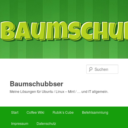
Such
Baumschubbser
Meine Lösungen für Ubuntu / Linux – Mint / … und IT allgemein.
Hauptmenü
Start
Coffee Wiki
Rubik’s Cube
Befehlsammlung
Zum
Zum
Impressum
Datenschutz
primären
sekundären