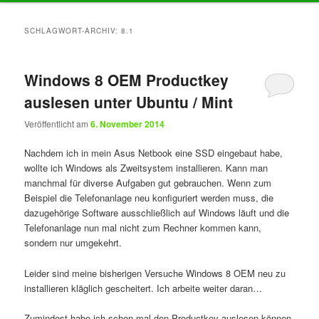
Inhalt
Inhalt
SCHLAGWORT-ARCHIV:
8.1
springen
springen
Windows 8 OEM Productkey
auslesen unter Ubuntu / Mint
Veröffentlicht am
6. November 2014
Nachdem ich in mein Asus Netbook eine SSD eingebaut habe,
wollte ich Windows als Zweitsystem installieren. Kann man
manchmal für diverse Aufgaben gut gebrauchen. Wenn zum
Beispiel die Telefonanlage neu konfiguriert werden muss, die
dazugehörige Software ausschließlich auf Windows läuft und die
Telefonanlage nun mal nicht zum Rechner kommen kann,
sondern nur umgekehrt.
Leider sind meine bisherigen Versuche Windows 8 OEM neu zu
installieren kläglich gescheitert. Ich arbeite weiter daran…
Zumindest habe ich schon mal den Productkey auslesen können.