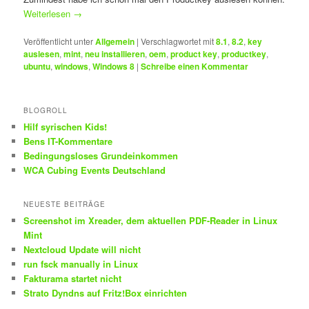
Weiterlesen
→
Veröffentlicht unter
Allgemein
|
Verschlagwortet mit
8.1
,
8.2
,
key
auslesen
,
mint
,
neu installieren
,
oem
,
product key
,
productkey
,
ubuntu
,
windows
,
Windows 8
|
Schreibe einen Kommentar
BLOGROLL
Hilf syrischen Kids!
Bens IT-Kommentare
Bedingungsloses Grundeinkommen
WCA Cubing Events Deutschland
NEUESTE BEITRÄGE
Screenshot im Xreader, dem aktuellen PDF-Reader in Linux
Mint
Nextcloud Update will nicht
run fsck manually in Linux
Fakturama startet nicht
Strato Dyndns auf Fritz!Box einrichten