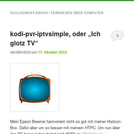
Inhalt
Inhalt
SCHLAGWORT-ARCHIV:
FERNSEHEN ÜBER COMPUTER
springen
springen
kodi-pvr-iptvsimple, oder „Ich
3
glotz TV“
Veröffentlicht am
17. Oktober 2015
Mein Epson Beamer harmoniert nicht so gut mit meiner Horizon-
Box. Dafür aber um so besser mit meinem HTPC. Um nun über
den PC fernzusehen bietet sich KODI an.
Weiterlesen
→