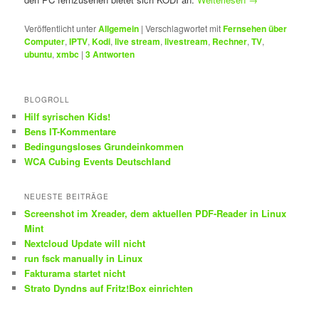
Veröffentlicht unter
Allgemein
|
Verschlagwortet mit
Fernsehen über
Computer
,
IPTV
,
Kodi
,
live stream
,
livestream
,
Rechner
,
TV
,
ubuntu
,
xmbc
|
3
Antworten
BLOGROLL
Hilf syrischen Kids!
Bens IT-Kommentare
Bedingungsloses Grundeinkommen
WCA Cubing Events Deutschland
NEUESTE BEITRÄGE
Screenshot im Xreader, dem aktuellen PDF-Reader in Linux
Mint
Nextcloud Update will nicht
run fsck manually in Linux
Fakturama startet nicht
Strato Dyndns auf Fritz!Box einrichten