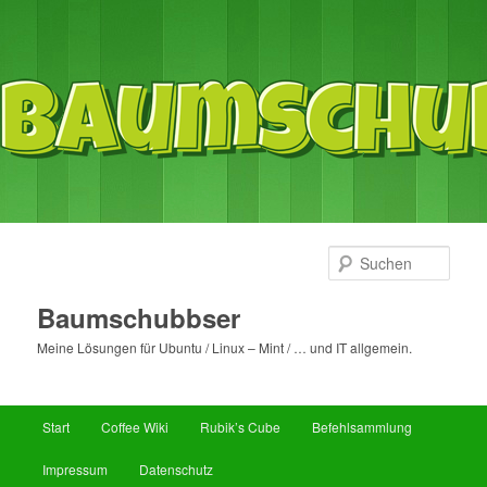
Such
Baumschubbser
Meine Lösungen für Ubuntu / Linux – Mint / … und IT allgemein.
Hauptmenü
Start
Coffee Wiki
Rubik’s Cube
Befehlsammlung
Zum
Zum
Impressum
Datenschutz
primären
sekundären