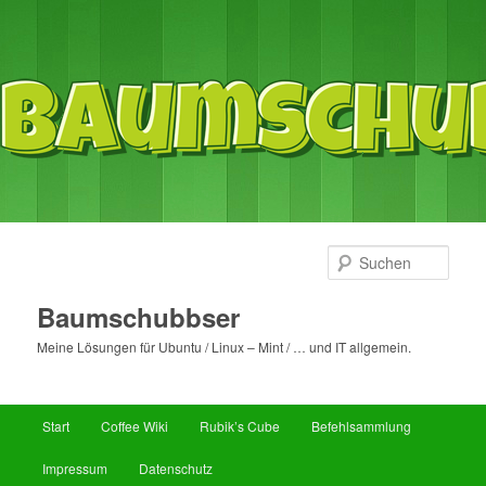
Such
Baumschubbser
Meine Lösungen für Ubuntu / Linux – Mint / … und IT allgemein.
Hauptmenü
Start
Coffee Wiki
Rubik’s Cube
Befehlsammlung
Zum
Zum
Impressum
Datenschutz
primären
sekundären