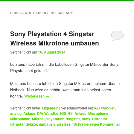
Inhalt
Inhalt
SCHLAGWORT-ARCHIV:
HIFI-ANLAGE
springen
springen
Sony Playstation 4 Singstar
Wireless Mikrofone umbauen
Veröffentlicht am
16. August 2014
Letztens habe ich mir die kabellosen Singstar-Mikros der Sony
Playstation 4 gekauft.
Meistens benutze ich diese Singstar-Mikros an meinem Ubuntu-
Netbook. Nun wäre es schön, wenn man sich selbst hören
könnte.
Weiterlesen
→
Veröffentlicht unter
Allgemein
|
Verschlagwortet mit
A/D Wandler
,
analog
,
Anlage
,
D/A Wandler
,
Hifi
,
Hifi-Anlage
,
Microphone
,
Mikrophone
,
Mikros
,
playstation
,
singstar
,
sony
,
Ultrastar
,
ultrastar deluxe
,
umbauen
,
wireless
|
Schreibe einen Kommentar