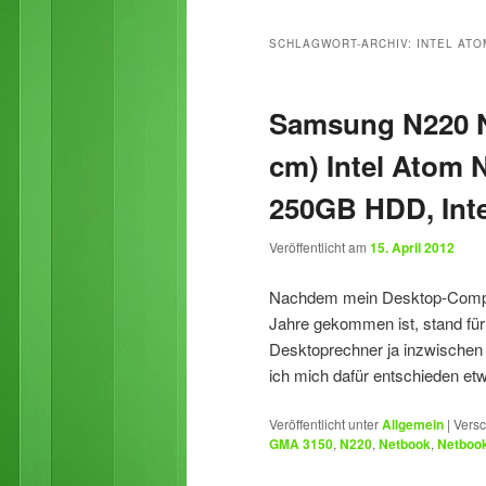
primären
sekundären
SCHLAGWORT-ARCHIV:
INTEL ATO
Inhalt
Inhalt
Samsung N220 Ne
springen
springen
cm) Intel Atom
250GB HDD, Int
Veröffentlicht am
15. April 2012
Nachdem mein Desktop-Comput
Jahre gekommen ist, stand fü
Desktoprechner ja inzwischen
ich mich dafür entschieden et
Veröffentlicht unter
Allgemein
|
Versc
GMA 3150
,
N220
,
Netbook
,
Netbook