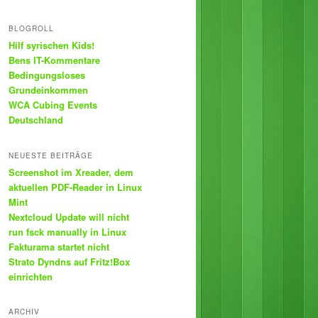
BLOGROLL
Hilf syrischen Kids!
Bens IT-Kommentare
Bedingungsloses
Grundeinkommen
WCA Cubing Events
Deutschland
NEUESTE BEITRÄGE
Screenshot im Xreader, dem
aktuellen PDF-Reader in Linux
Mint
Nextcloud Update will nicht
run fsck manually in Linux
Fakturama startet nicht
Strato Dyndns auf Fritz!Box
einrichten
ARCHIV