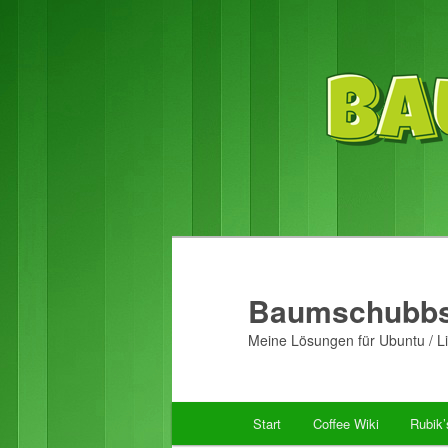
Baumschubbs
Meine Lösungen für Ubuntu / Li
Hauptmenü
Start
Coffee Wiki
Rubik
Zum
Zum