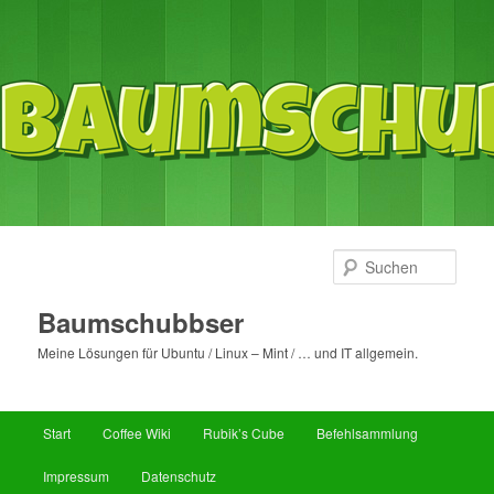
Such
Baumschubbser
Meine Lösungen für Ubuntu / Linux – Mint / … und IT allgemein.
Hauptmenü
Start
Coffee Wiki
Rubik’s Cube
Befehlsammlung
Zum
Zum
Impressum
Datenschutz
primären
sekundären