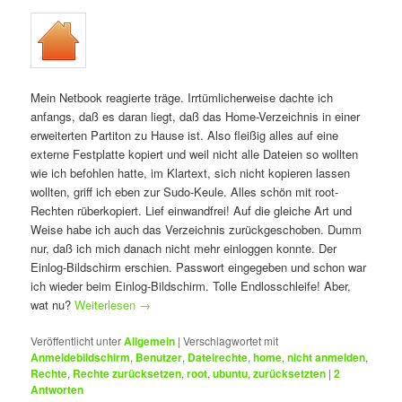
Mein Netbook reagierte träge. Irrtümlicherweise dachte ich
anfangs, daß es daran liegt, daß das Home-Verzeichnis in einer
erweiterten Partiton zu Hause ist. Also fleißig alles auf eine
externe Festplatte kopiert und weil nicht alle Dateien so wollten
wie ich befohlen hatte, im Klartext, sich nicht kopieren lassen
wollten, griff ich eben zur Sudo-Keule. Alles schön mit root-
Rechten rüberkopiert. Lief einwandfrei! Auf die gleiche Art und
Weise habe ich auch das Verzeichnis zurückgeschoben. Dumm
nur, daß ich mich danach nicht mehr einloggen konnte. Der
Einlog-Bildschirm erschien. Passwort eingegeben und schon war
ich wieder beim Einlog-Bildschirm. Tolle Endlosschleife! Aber,
wat nu?
Weiterlesen
→
Veröffentlicht unter
Allgemein
|
Verschlagwortet mit
Anmeldebildschirm
,
Benutzer
,
Dateirechte
,
home
,
nicht anmelden
,
Rechte
,
Rechte zurücksetzen
,
root
,
ubuntu
,
zurücksetzten
|
2
Antworten