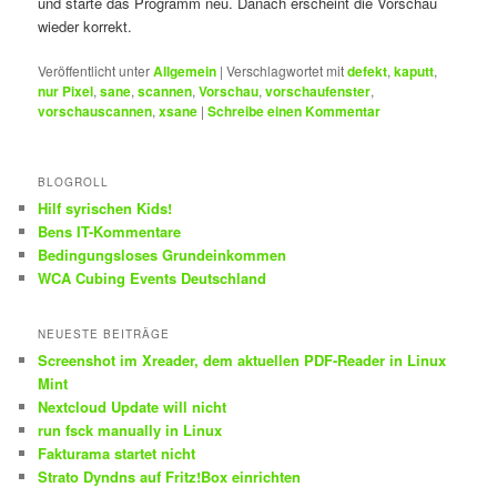
und starte das Programm neu. Danach erscheint die Vorschau
wieder korrekt.
Veröffentlicht unter
Allgemein
|
Verschlagwortet mit
defekt
,
kaputt
,
nur Pixel
,
sane
,
scannen
,
Vorschau
,
vorschaufenster
,
vorschauscannen
,
xsane
|
Schreibe einen Kommentar
BLOGROLL
Hilf syrischen Kids!
Bens IT-Kommentare
Bedingungsloses Grundeinkommen
WCA Cubing Events Deutschland
NEUESTE BEITRÄGE
Screenshot im Xreader, dem aktuellen PDF-Reader in Linux
Mint
Nextcloud Update will nicht
run fsck manually in Linux
Fakturama startet nicht
Strato Dyndns auf Fritz!Box einrichten