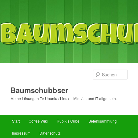
Such
Baumschubbser
Meine Lösungen für Ubuntu / Linux – Mint / … und IT allgemein.
Hauptmenü
Start
Coffee Wiki
Rubik’s Cube
Befehlsammlung
Zum
Zum
Impressum
Datenschutz
primären
sekundären