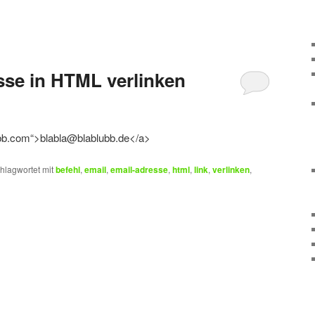
sse in HTML verlinken
ubb.com“>blabla@blablubb.de</a>
hlagwortet mit
befehl
,
email
,
email-adresse
,
html
,
link
,
verlinken
,