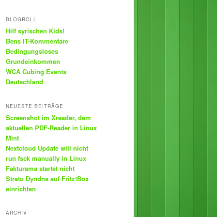
BLOGROLL
Hilf syrischen Kids!
Bens IT-Kommentare
Bedingungsloses
Grundeinkommen
WCA Cubing Events
Deutschland
NEUESTE BEITRÄGE
Screenshot im Xreader, dem
aktuellen PDF-Reader in Linux
Mint
Nextcloud Update will nicht
run fsck manually in Linux
Fakturama startet nicht
Strato Dyndns auf Fritz!Box
einrichten
ARCHIV