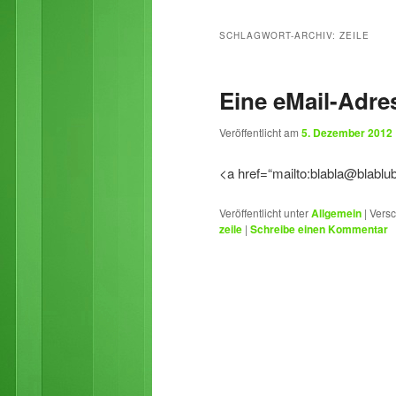
primären
sekundären
SCHLAGWORT-ARCHIV:
ZEILE
Inhalt
Inhalt
Eine eMail-Adre
springen
springen
Veröffentlicht am
5. Dezember 2012
<a href=“mailto:blabla@blabl
Veröffentlicht unter
Allgemein
|
Versc
zeile
|
Schreibe einen Kommentar