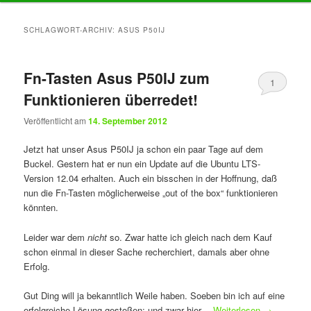
Inhalt
Inhalt
SCHLAGWORT-ARCHIV:
ASUS P50IJ
springen
springen
Fn-Tasten Asus P50IJ zum
1
Funktionieren überredet!
Veröffentlicht am
14. September 2012
Jetzt hat unser Asus P50IJ ja schon ein paar Tage auf dem
Buckel. Gestern hat er nun ein Update auf die Ubuntu LTS-
Version 12.04 erhalten. Auch ein bisschen in der Hoffnung, daß
nun die Fn-Tasten möglicherweise „out of the box“ funktionieren
könnten.
Leider war dem
nicht
so. Zwar hatte ich gleich nach dem Kauf
schon einmal in dieser Sache recherchiert, damals aber ohne
Erfolg.
Gut Ding will ja bekanntlich Weile haben. Soeben bin ich auf eine
erfolgreiche Lösung gestoßen; und zwar hier…
Weiterlesen
→