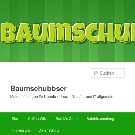
Such
Baumschubbser
Meine Lösungen für Ubuntu / Linux – Mint / … und IT allgemein.
Hauptmenü
Start
Coffee Wiki
Rubik’s Cube
Befehlsammlung
Zum
Zum
Impressum
Datenschutz
primären
sekundären