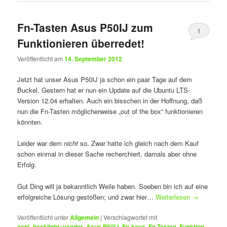
Fn-Tasten Asus P50IJ zum
1
Funktionieren überredet!
Veröffentlicht am
14. September 2012
Jetzt hat unser Asus P50IJ ja schon ein paar Tage auf dem
Buckel. Gestern hat er nun ein Update auf die Ubuntu LTS-
Version 12.04 erhalten. Auch ein bisschen in der Hoffnung, daß
nun die Fn-Tasten möglicherweise „out of the box“ funktionieren
könnten.
Leider war dem
nicht
so. Zwar hatte ich gleich nach dem Kauf
schon einmal in dieser Sache recherchiert, damals aber ohne
Erfolg.
Gut Ding will ja bekanntlich Weile haben. Soeben bin ich auf eine
erfolgreiche Lösung gestoßen; und zwar hier…
Weiterlesen
→
Veröffentlicht unter
Allgemein
|
Verschlagwortet mit
acpi_backlight=vendor
,
Asus P50IJ
,
Fn-keys
,
Fn-Tasten
,
Funktion
,