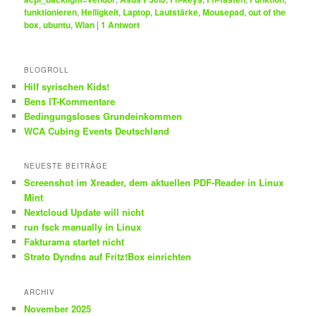
funktionieren
,
Helligkeit
,
Laptop
,
Lautstärke
,
Mousepad
,
out of the
box
,
ubuntu
,
Wlan
|
1
Antwort
BLOGROLL
Hilf syrischen Kids!
Bens IT-Kommentare
Bedingungsloses Grundeinkommen
WCA Cubing Events Deutschland
NEUESTE BEITRÄGE
Screenshot im Xreader, dem aktuellen PDF-Reader in Linux
Mint
Nextcloud Update will nicht
run fsck manually in Linux
Fakturama startet nicht
Strato Dyndns auf Fritz!Box einrichten
ARCHIV
November 2025