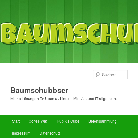
Such
Baumschubbser
Meine Lösungen für Ubuntu / Linux – Mint / … und IT allgemein.
Hauptmenü
Start
Coffee Wiki
Rubik’s Cube
Befehlsammlung
Zum
Zum
Impressum
Datenschutz
primären
sekundären