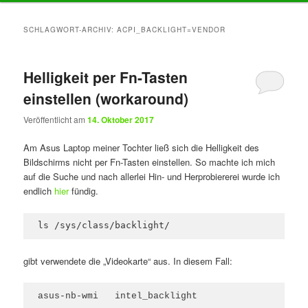
Inhalt
Inhalt
SCHLAGWORT-ARCHIV:
ACPI_BACKLIGHT=VENDOR
springen
springen
Helligkeit per Fn-Tasten
einstellen (workaround)
Veröffentlicht am
14. Oktober 2017
Am Asus Laptop meiner Tochter ließ sich die Helligkeit des
Bildschirms nicht per Fn-Tasten einstellen. So machte ich mich
auf die Suche und nach allerlei Hin- und Herprobiererei wurde ich
endlich
hier
fündig.
ls /sys/class/backlight/
gibt verwendete die „Videokarte“ aus. In diesem Fall:
asus-nb-wmi   intel_backlight