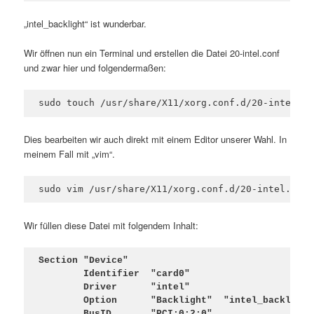
„intel_backlight“ ist wunderbar.
Wir öffnen nun ein Terminal und erstellen die Datei 20-intel.conf
und zwar hier und folgendermaßen:
sudo touch /usr/share/X11/xorg.conf.d/20-intel.co
Dies bearbeiten wir auch direkt mit einem Editor unserer Wahl. In
meinem Fall mit „vim“.
sudo vim /usr/share/X11/xorg.conf.d/20-intel.conf
Wir füllen diese Datei mit folgendem Inhalt:
Section "Device"

        Identifier  "card0"

        Driver      "intel"

        Option      "Backlight"  "intel_backlight"
        BusID       "PCI:0:2:0"
