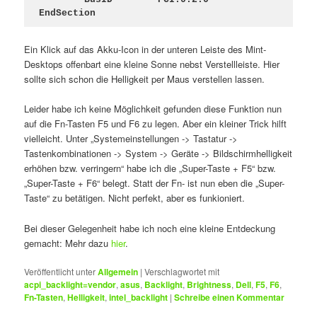
EndSection
Ein Klick auf das Akku-Icon in der unteren Leiste des Mint-
Desktops offenbart eine kleine Sonne nebst Verstellleiste. Hier
sollte sich schon die Helligkeit per Maus verstellen lassen.
Leider habe ich keine Möglichkeit gefunden diese Funktion nun
auf die Fn-Tasten F5 und F6 zu legen. Aber ein kleiner Trick hilft
vielleicht. Unter „Systemeinstellungen -> Tastatur ->
Tastenkombinationen -> System -> Geräte -> Bildschirmhelligkeit
erhöhen bzw. verringern“ habe ich die „Super-Taste + F5“ bzw.
„Super-Taste + F6“ belegt. Statt der Fn- ist nun eben die „Super-
Taste“ zu betätigen. Nicht perfekt, aber es funkioniert.
Bei dieser Gelegenheit habe ich noch eine kleine Entdeckung
gemacht: Mehr dazu
hier
.
Veröffentlicht unter
Allgemein
|
Verschlagwortet mit
acpi_backlight=vendor
,
asus
,
Backlight
,
Brightness
,
Dell
,
F5
,
F6
,
Fn-Tasten
,
Helligkeit
,
intel_backlight
|
Schreibe einen Kommentar