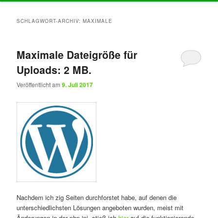
Inhalt
Inhalt
SCHLAGWORT-ARCHIV:
MAXIMALE
springen
springen
Maximale Dateigröße für
Uploads: 2 MB.
Veröffentlicht am
9. Juli 2017
Nachdem ich zig Seiten durchforstet habe, auf denen die
unterschiedlichsten Lösungen angeboten wurden, meist mit
Änderungen in der php.ini, stieß ich
hier
auf die funktionierende