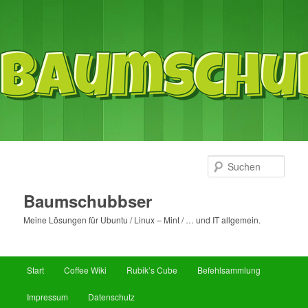
Such
Baumschubbser
Meine Lösungen für Ubuntu / Linux – Mint / … und IT allgemein.
Hauptmenü
Start
Coffee Wiki
Rubik’s Cube
Befehlsammlung
Zum
Zum
Impressum
Datenschutz
primären
sekundären