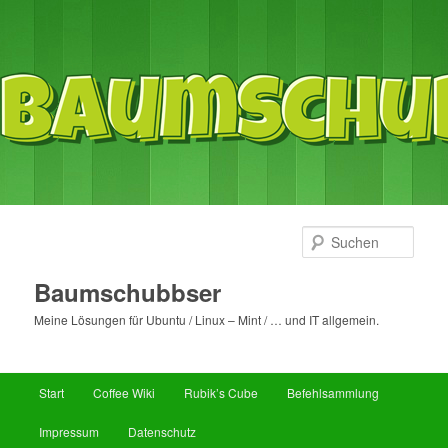
Such
Baumschubbser
Meine Lösungen für Ubuntu / Linux – Mint / … und IT allgemein.
Hauptmenü
Start
Coffee Wiki
Rubik’s Cube
Befehlsammlung
Zum
Zum
Impressum
Datenschutz
primären
sekundären