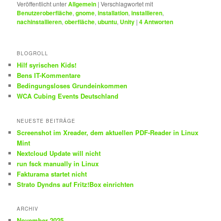
Veröffentlicht unter
Allgemein
|
Verschlagwortet mit
Benutzeroberfläche
,
gnome
,
installation
,
installieren
,
nachinstallieren
,
oberfläche
,
ubuntu
,
Unity
|
4
Antworten
BLOGROLL
Hilf syrischen Kids!
Bens IT-Kommentare
Bedingungsloses Grundeinkommen
WCA Cubing Events Deutschland
NEUESTE BEITRÄGE
Screenshot im Xreader, dem aktuellen PDF-Reader in Linux
Mint
Nextcloud Update will nicht
run fsck manually in Linux
Fakturama startet nicht
Strato Dyndns auf Fritz!Box einrichten
ARCHIV
November 2025