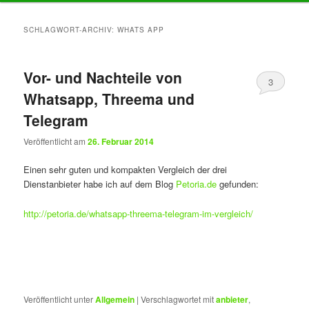
Inhalt
Inhalt
SCHLAGWORT-ARCHIV:
WHATS APP
springen
springen
Vor- und Nachteile von
3
Whatsapp, Threema und
Telegram
Veröffentlicht am
26. Februar 2014
Einen sehr guten und kompakten Vergleich der drei
Dienstanbieter habe ich auf dem Blog
Petoria.de
gefunden:
http://petoria.de/whatsapp-threema-telegram-im-vergleich/
Veröffentlicht unter
Allgemein
|
Verschlagwortet mit
anbieter
,