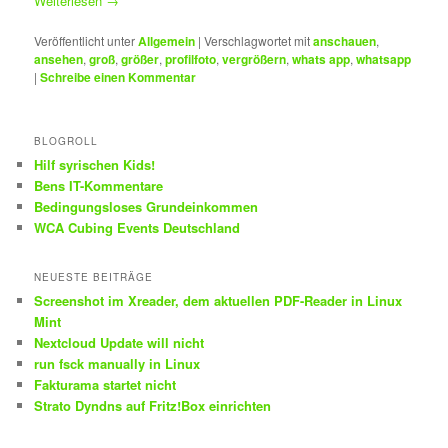
Weiterlesen
→
Veröffentlicht unter
Allgemein
|
Verschlagwortet mit
anschauen
,
ansehen
,
groß
,
größer
,
profilfoto
,
vergrößern
,
whats app
,
whatsapp
|
Schreibe einen Kommentar
BLOGROLL
Hilf syrischen Kids!
Bens IT-Kommentare
Bedingungsloses Grundeinkommen
WCA Cubing Events Deutschland
NEUESTE BEITRÄGE
Screenshot im Xreader, dem aktuellen PDF-Reader in Linux
Mint
Nextcloud Update will nicht
run fsck manually in Linux
Fakturama startet nicht
Strato Dyndns auf Fritz!Box einrichten