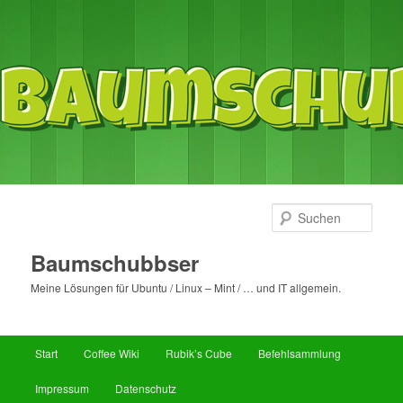
Such
Baumschubbser
Meine Lösungen für Ubuntu / Linux – Mint / … und IT allgemein.
Hauptmenü
Start
Coffee Wiki
Rubik’s Cube
Befehlsammlung
Zum
Zum
Impressum
Datenschutz
primären
sekundären