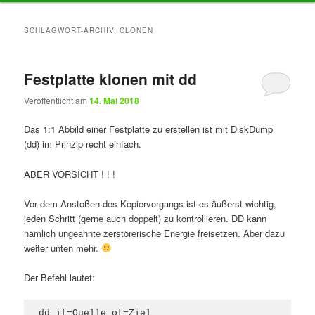
Inhalt
Inhalt
SCHLAGWORT-ARCHIV:
CLONEN
springen
springen
Festplatte klonen mit dd
Veröffentlicht am
14. Mai 2018
Das 1:1 Abbild einer Festplatte zu erstellen ist mit DiskDump
(dd) im Prinzip recht einfach.
ABER VORSICHT ! ! !
Vor dem Anstoßen des Kopiervorgangs ist es äußerst wichtig,
jeden Schritt (gerne auch doppelt) zu kontrollieren. DD kann
nämlich ungeahnte zerstörerische Energie freisetzen. Aber dazu
weiter unten mehr.
Der Befehl lautet:
dd if=Quelle of=Ziel