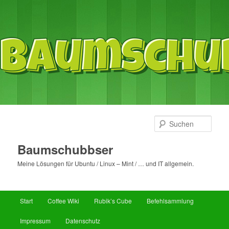
Such
Baumschubbser
Meine Lösungen für Ubuntu / Linux – Mint / … und IT allgemein.
Hauptmenü
Start
Coffee Wiki
Rubik’s Cube
Befehlsammlung
Zum
Zum
Impressum
Datenschutz
primären
sekundären