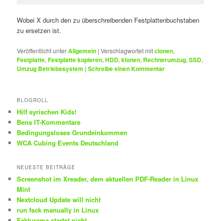
Wobei X durch den zu überschreibenden Festplattenbuchstaben
zu ersetzen ist.
Veröffentlicht unter
Allgemein
|
Verschlagwortet mit
clonen
,
Festplatte
,
Festplatte kopieren
,
HDD
,
klonen
,
Rechnerumzug
,
SSD
,
Umzug Betriebssystem
|
Schreibe einen Kommentar
BLOGROLL
Hilf syrischen Kids!
Bens IT-Kommentare
Bedingungsloses Grundeinkommen
WCA Cubing Events Deutschland
NEUESTE BEITRÄGE
Screenshot im Xreader, dem aktuellen PDF-Reader in Linux
Mint
Nextcloud Update will nicht
run fsck manually in Linux
Fakturama startet nicht