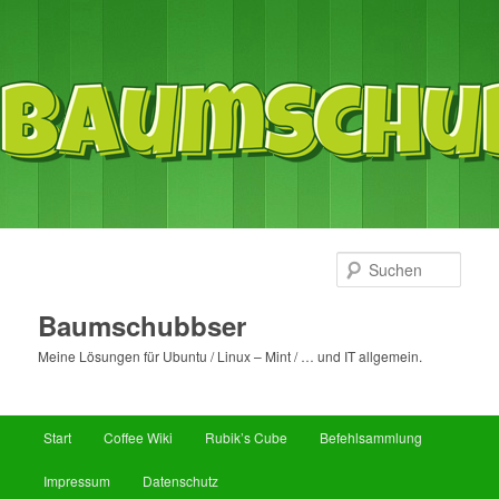
Such
Baumschubbser
Meine Lösungen für Ubuntu / Linux – Mint / … und IT allgemein.
Hauptmenü
Start
Coffee Wiki
Rubik’s Cube
Befehlsammlung
Zum
Zum
Impressum
Datenschutz
primären
sekundären