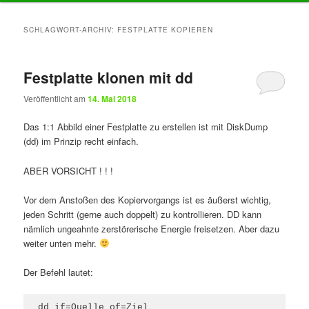
Inhalt
Inhalt
SCHLAGWORT-ARCHIV:
FESTPLATTE KOPIEREN
springen
springen
Festplatte klonen mit dd
Veröffentlicht am
14. Mai 2018
Das 1:1 Abbild einer Festplatte zu erstellen ist mit DiskDump
(dd) im Prinzip recht einfach.
ABER VORSICHT ! ! !
Vor dem Anstoßen des Kopiervorgangs ist es äußerst wichtig,
jeden Schritt (gerne auch doppelt) zu kontrollieren. DD kann
nämlich ungeahnte zerstörerische Energie freisetzen. Aber dazu
weiter unten mehr.
Der Befehl lautet:
dd if=Quelle of=Ziel