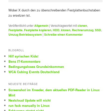
Wobei X durch den zu überschreibenden Festplattenbuchstaben
zu ersetzen ist.
Veröffentlicht unter
Allgemein
|
Verschlagwortet mit
clonen
,
Festplatte
,
Festplatte kopieren
,
HDD
,
klonen
,
Rechnerumzug
,
SSD
,
Umzug Betriebssystem
|
Schreibe einen Kommentar
BLOGROLL
Hilf syrischen Kids!
Bens IT-Kommentare
Bedingungsloses Grundeinkommen
WCA Cubing Events Deutschland
NEUESTE BEITRÄGE
Screenshot im Xreader, dem aktuellen PDF-Reader in Linux
Mint
Nextcloud Update will nicht
run fsck manually in Linux
Fakturama startet nicht