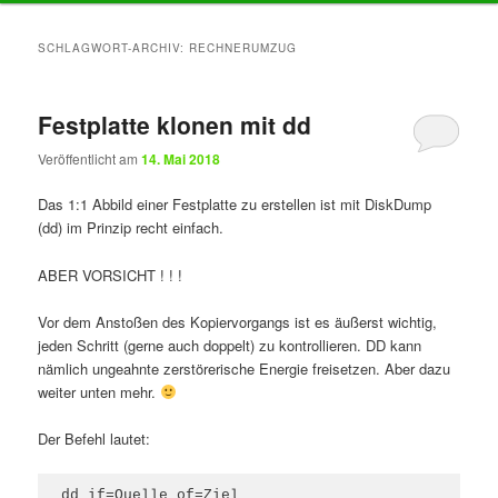
Inhalt
Inhalt
SCHLAGWORT-ARCHIV:
RECHNERUMZUG
springen
springen
Festplatte klonen mit dd
Veröffentlicht am
14. Mai 2018
Das 1:1 Abbild einer Festplatte zu erstellen ist mit DiskDump
(dd) im Prinzip recht einfach.
ABER VORSICHT ! ! !
Vor dem Anstoßen des Kopiervorgangs ist es äußerst wichtig,
jeden Schritt (gerne auch doppelt) zu kontrollieren. DD kann
nämlich ungeahnte zerstörerische Energie freisetzen. Aber dazu
weiter unten mehr.
Der Befehl lautet:
dd if=Quelle of=Ziel