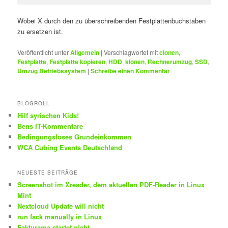
Wobei X durch den zu überschreibenden Festplattenbuchstaben
zu ersetzen ist.
Veröffentlicht unter
Allgemein
|
Verschlagwortet mit
clonen
,
Festplatte
,
Festplatte kopieren
,
HDD
,
klonen
,
Rechnerumzug
,
SSD
,
Umzug Betriebssystem
|
Schreibe einen Kommentar
BLOGROLL
Hilf syrischen Kids!
Bens IT-Kommentare
Bedingungsloses Grundeinkommen
WCA Cubing Events Deutschland
NEUESTE BEITRÄGE
Screenshot im Xreader, dem aktuellen PDF-Reader in Linux
Mint
Nextcloud Update will nicht
run fsck manually in Linux
Fakturama startet nicht