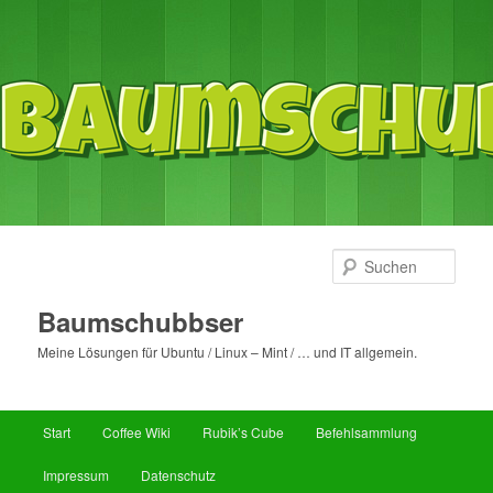
Such
Baumschubbser
Meine Lösungen für Ubuntu / Linux – Mint / … und IT allgemein.
Hauptmenü
Start
Coffee Wiki
Rubik’s Cube
Befehlsammlung
Zum
Zum
Impressum
Datenschutz
primären
sekundären